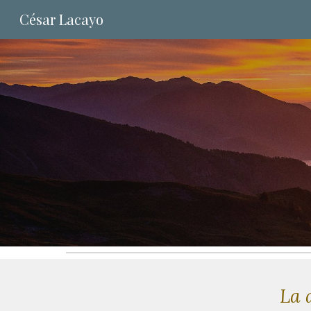
César Lacayo
Sk
La 